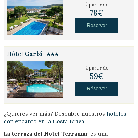
à partir de
78€
Réserver
Hôtel
Garbí
à partir de
59€
Réserver
¿Quieres ver más? Descubre nuestros
hoteles
Gérer ma réservation
con encanto en la Costa Brava
.
La
terraza del Hotel Terramar
es una