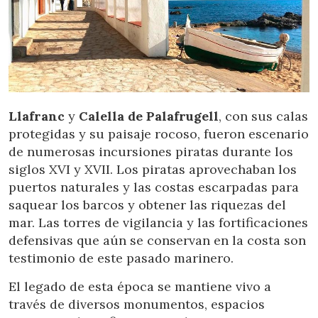
Technique et Fonctionnel
Toujours actif
Ce site Web utilise ses propres cookies pour collecter des
informations afin d'améliorer nos services. Si vous
continuez à naviguer, vous acceptez leur installation.
L'utilisateur a la possibilité de configurer son navigateur,
pouvant, s'il le souhaite, empêcher leur installation sur son
disque dur, même s'il doit garder à l'esprit qu'une telle
action peut entraîner des difficultés de navigation sur le
site.
Llafranc
y
Calella de Palafrugell
, con sus calas
protegidas y su paisaje rocoso, fueron escenario
Analyse et Personnalisation
de numerosas incursiones piratas durante los
Ils permettent le suivi et l'analyse du comportement des
siglos XVI y XVII. Los piratas aprovechaban los
utilisateurs de ce site. Les informations collectées via ce
puertos naturales y las costas escarpadas para
type de cookies sont utilisées pour mesurer l'activité du
Web pour l'élaboration des profils de navigation des
saquear los barcos y obtener las riquezas del
utilisateurs afin d'introduire des améliorations basées sur
l'analyse des données d'utilisation effectuée par les
mar. Las torres de vigilancia y las fortificaciones
utilisateurs du service. . Ils nous permettent de
defensivas que aún se conservan en la costa son
sauvegarder les informations de préférence de l'utilisateur
pour améliorer la qualité de nos services et offrir une
testimonio de este pasado marinero.
meilleure expérience grâce aux produits recommandés.
El legado de esta época se mantiene vivo a
Marketing et Publicité
través de diversos monumentos, espacios