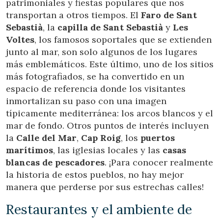
patrimoniales y fiestas populares que nos
Ces cookies sont utilisés pour stocker des informations sur
transportan a otros tiempos. El
Faro de Sant
les préférences et les choix personnels de l'utilisateur
grâce à l'observation continue de ses habitudes de
Sebastià
, la
capilla de Sant Sebastià
y
Les
navigation. Grâce à eux, nous pouvons connaître les
habitudes de navigation sur le site Web et afficher des
Voltes
, los famosos soportales que se extienden
publicités liées au profil de navigation de l'utilisateur.
junto al mar, son solo algunos de los lugares
más emblemáticos. Este último, uno de los sitios
más fotografiados, se ha convertido en un
espacio de referencia donde los visitantes
inmortalizan su paso con una imagen
típicamente mediterránea: los arcos blancos y el
mar de fondo. Otros puntos de interés incluyen
la
Calle del Mar
,
Cap Roig
, los
puertos
marítimos
, las iglesias locales y las
casas
blancas de pescadores
. ¡Para conocer realmente
la historia de estos pueblos, no hay mejor
manera que perderse por sus estrechas calles!
Restaurantes y el ambiente de