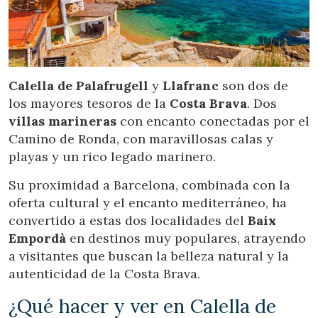
Location/nom de l'hôtel
CA
ES
EN
FR
Calella de Palafrugell
y
Llafranc
son dos de
los mayores tesoros de la
Costa Brava
. Dos
villas marineras
con encanto conectadas por el
Camino de Ronda, con maravillosas calas y
playas y un rico legado marinero.
Su proximidad a Barcelona, combinada con la
oferta cultural y el encanto mediterráneo, ha
convertido a estas dos localidades del
Baix
Empordà
en destinos muy populares, atrayendo
a visitantes que buscan la belleza natural y la
autenticidad de la Costa Brava.
¿Qué hacer y ver en Calella de