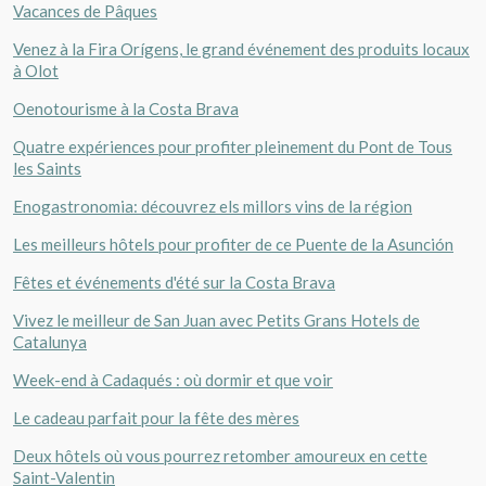
Vacances de Pâques
Venez à la Fira Orígens, le grand événement des produits locaux
à Olot
Oenotourisme à la Costa Brava
Quatre expériences pour profiter pleinement du Pont de Tous
les Saints
Enogastronomia: découvrez els millors vins de la région
Les meilleurs hôtels pour profiter de ce Puente de la Asunción
Fêtes et événements d'été sur la Costa Brava
Vivez le meilleur de San Juan avec Petits Grans Hotels de
Catalunya
Week-end à Cadaqués : où dormir et que voir
Le cadeau parfait pour la fête des mères
Deux hôtels où vous pourrez retomber amoureux en cette
Saint-Valentin