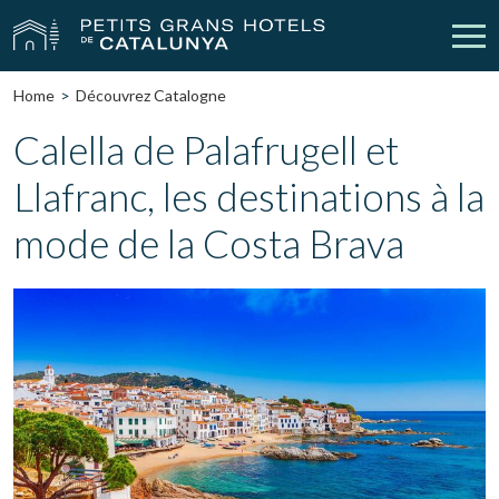
Home
Découvrez Catalogne
Nos Hôtels
Escapades
Calella de Palafrugell et
Llafranc, les destinations à la
Mariages
Réunions
mode de la Costa Brava
Chèques Cadeau
Découvrez Catalogne
Contact
Má réservation
vpn_key
person
Se connecter
Créer un compte