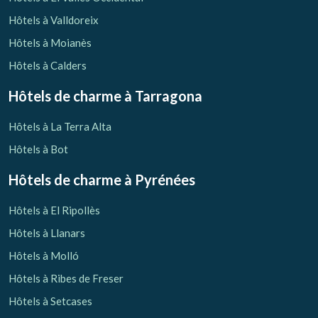
Hôtels à Valldoreix
Hôtels à Moianès
Hôtels à Calders
Hôtels de charme
à Tarragona
Enregistrer les paramètres
Tout accepter
Hôtels à La Terra Alta
Hôtels à Bot
Hôtels de charme
à Pyrénées
Hôtels à El Ripollès
Hôtels à Llanars
Hôtels à Molló
Hôtels à Ribes de Freser
Hôtels à Setcases