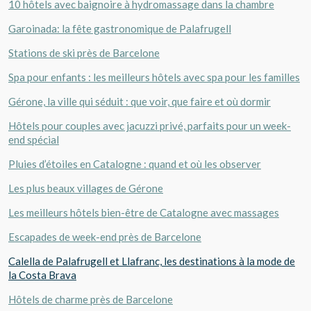
10 hôtels avec baignoire à hydromassage dans la chambre
Garoinada: la fête gastronomique de Palafrugell
Stations de ski près de Barcelone
Spa pour enfants : les meilleurs hôtels avec spa pour les familles
Gérone, la ville qui séduit : que voir, que faire et où dormir
Hôtels pour couples avec jacuzzi privé, parfaits pour un week-
end spécial
Pluies d’étoiles en Catalogne : quand et où les observer
Les plus beaux villages de Gérone
Les meilleurs hôtels bien-être de Catalogne avec massages
Escapades de week-end près de Barcelone
Calella de Palafrugell et Llafranc, les destinations à la mode de
la Costa Brava
Hôtels de charme près de Barcelone