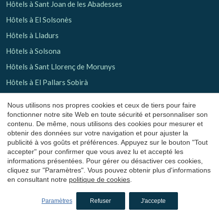
Hôtels à Sant Joan de les Abadesses
Hôtels à El Solsonès
Hôtels à Lladurs
Hôtels à Solsona
Hôtels à Sant Llorenç de Morunys
Hôtels à El Pallars Sobirà
Nous utilisons nos propres cookies et ceux de tiers pour faire
Retrouvez-nous sur
fonctionner notre site Web en toute sécurité et personnaliser son
contenu. De même, nous utilisons des cookies pour mesurer et
obtenir des données sur votre navigation et pour ajuster la
publicité à vos goûts et préférences. Appuyez sur le bouton "Tout
accepter" pour confirmer que vous avez lu et accepté les
informations présentées. Pour gérer ou désactiver ces cookies,
Recevez nos promotions par email
cliquez sur "Paramètres". Vous pouvez obtenir plus d'informations
en consultant notre
politique de cookies
.
Envoyer
Paramètres
Refuser
J'accepte