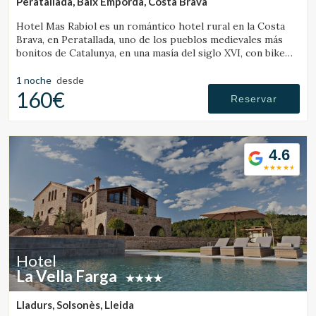
Peratallada, Baix Empordà, Costa Brava
Hotel Mas Rabiol es un romántico hotel rural en la Costa
Brava, en Peratallada, uno de los pueblos medievales más
bonitos de Catalunya, en una masía del siglo XVI, con bike
room, amplios jardines y piscina.
1 noche
desde
160€
Reservar
4.6
Hotel
La Vella Farga
Lladurs, Solsonès, Lleida