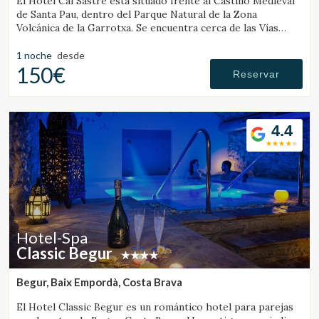
El Hotel Cal Sastre está situado frente al Castillo Medieval
de Santa Pau, dentro del Parque Natural de la Zona
Volcánica de la Garrotxa. Se encuentra cerca de las Vías
Verdes y de diversos gorgs.
1 noche
desde
150€
Reservar
4.4
Hotel-Spa
Classic Begur
Begur, Baix Empordà, Costa Brava
El Hotel Classic Begur es un romántico hotel para parejas