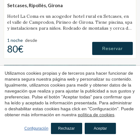
Setcases, Ripollès, Girona
Hotel La Coma es un acogedor hotel rural en Setcases, en
el valle de Camprodon, Pirineo de Girona. Tiene piscina, spa
y instalaciones para niños. Rodeado de montañas y cerca de
una estación de esquí.
1 noche
desde
80€
Reservar
4.4
Utilizamos cookies propias y de terceros para hacer funcionar de
manera segura nuestra página web y personalizar su contenido.
Igualmente, utilizamos cookies para medir y obtener datos de la
navegación que realiza y para ajustar la publicidad a sus gustos y
preferencias. Pulse el botón "Aceptar todas" para confirmar que
ha leído y aceptado la información presentada. Para administrar
o deshabilitar estas cookies haga click en "Configuración". Puede
obtener más información en nuestra
política de cookies
.
Hotel
Sant Roc
Configuración
Rechazar
Aceptar
Calella de Palafrugell, Baix Empordà, Costa Brava