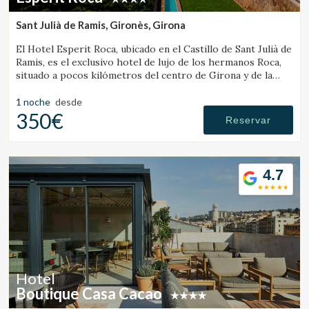
Estas cookies son utilizadas para almacenar información
sobre las preferencias y elecciones personales del usuario
Sant Julià de Ramis, Gironès, Girona
a través de la observación continuada de sus hábitos de
navegación. Gracias a ellas, podemos conocer los hábitos
El Hotel Esperit Roca, ubicado en el Castillo de Sant Julià de
de navegación en el sitio web y mostrar publicidad
Ramis, es el exclusivo hotel de lujo de los hermanos Roca,
relacionada con el perfil de navegación del usuario.
situado a pocos kilómetros del centro de Girona y de la
Costa Brava.
1 noche
desde
350€
Reservar
4.7
Hotel
Boutique Casa Cacao