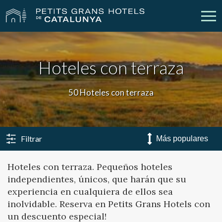
Nuestros Hoteles
Escapadas
Hoteles con terraza
Bodas
Empresas
50 Hoteles con terraza
Cheques Regalo
Descubre Catalunya
Contacto
Mi reserva
Filtrar
Hoteles con terraza. Pequeños hoteles
independientes, únicos, que harán que su
vpn_key
person
Iniciar sesión
Crear cuenta
experiencia en cualquiera de ellos sea
inolvidable. Reserva en Petits Grans Hotels con
un descuento especial!