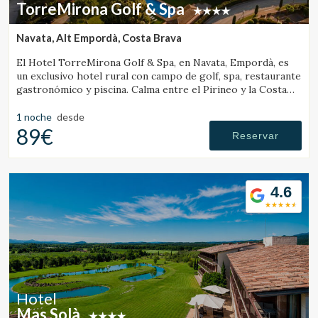
TorreMirona Golf & Spa
Navata, Alt Empordà, Costa Brava
El Hotel TorreMirona Golf & Spa, en Navata, Empordà, es
un exclusivo hotel rural con campo de golf, spa, restaurante
gastronómico y piscina. Calma entre el Pirineo y la Costa
Brava.
1 noche
desde
89€
Reservar
4.6
Hotel
Mas Solà