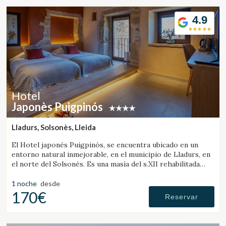
4.9
Hotel
Japonès Puigpinós
Lladurs, Solsonès, Lleida
El Hotel japonés Puigpinós, se encuentra ubicado en un
entorno natural inmejorable, en el municipio de Lladurs, en
el norte del Solsonès. Es una masía del s.XII rehabilitada
combinando la estructura histórica de la masía, con el
diseño y ambientación minimalista y elegante de estilo
1 noche
desde
japonés.
170€
Reservar