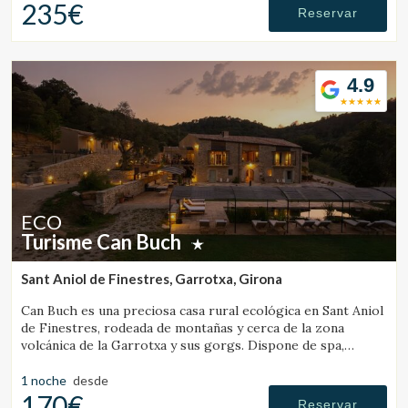
235€
Reservar
Verificar localizador
4.9
ECO
Turisme Can Buch
Sant Aniol de Finestres, Garrotxa, Girona
Can Buch es una preciosa casa rural ecológica en Sant Aniol
de Finestres, rodeada de montañas y cerca de la zona
volcánica de la Garrotxa y sus gorgs. Dispone de spa,
piscina, granja con animales y un amplio jardín.
1 noche
desde
170€
Reservar