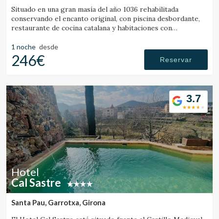
Situado en una gran masía del año 1036 rehabilitada
conservando el encanto original, con piscina desbordante,
restaurante de cocina catalana y habitaciones con
personalidad propia, con todo el confort de un hotel de
lujo.
1 noche
desde
246€
Reservar
3.7
Hotel
Cal Sastre
Santa Pau, Garrotxa, Girona