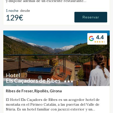
y dispone además de un excelente restaurante
gastronómico de cocina local.
1 noche
desde
129€
Reservar
4.4
Hotel
Els Caçadors de Ribes
Ribes de Freser, Ripollès, Girona
El Hotel Els Caçadors de Ribes es un acogedor hotel de
montaña en el Pirineo Catalán, a las puertas del Valle de
Núria. Es un hotel familiar con jacuzzi exterior y un