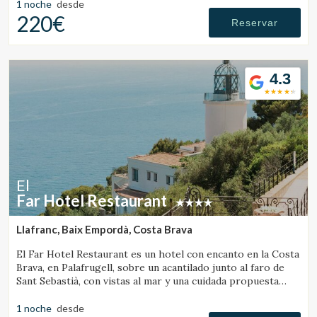
1 noche
desde
220€
Reservar
4.3
El
Far Hotel Restaurant
Llafranc, Baix Empordà, Costa Brava
El Far Hotel Restaurant es un hotel con encanto en la Costa
Brava, en Palafrugell, sobre un acantilado junto al faro de
Gestionar mi reserva
Sant Sebastià, con vistas al mar y una cuidada propuesta
gastronómica.
1 noche
desde