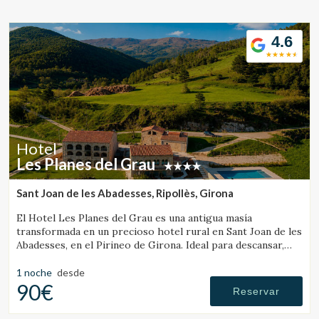
Ubicación/nombre del hotel
4.6
CA
ES
EN
FR
Hotel
Les Planes del Grau
Sant Joan de les Abadesses, Ripollès, Girona
El Hotel Les Planes del Grau es una antigua masía
transformada en un precioso hotel rural en Sant Joan de les
Abadesses, en el Pirineo de Girona. Ideal para descansar,
pasear y hacer excursiones a caballo.
1 noche
desde
90€
Reservar