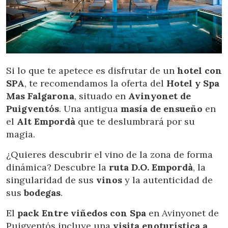
Marketing and advertising
These cookies are used to store information about the
preferences and personal choices of the user through the
continuous observation of their browsing habits. Thanks to
them, we can know the browsing habits on the website and
display advertising related to the user's browsing profile.
Si lo que te apetece es disfrutar de un
hotel con
SPA
, te recomendamos la oferta del
Hotel y Spa
Mas Falgarona
, situado en
Avinyonet de
Puigventós
. Una antigua
masía de ensueño
en
el
Alt Empordà
que te deslumbrará por su
magia.
¿Quieres descubrir el vino de la zona de forma
dinámica? Descubre la
ruta D.O. Empordà
, la
singularidad de sus
vinos
y la autenticidad de
sus
bodegas
.
El
pack Entre viñedos con Spa
en Avinyonet de
Puigventós incluye una
visita enoturística a