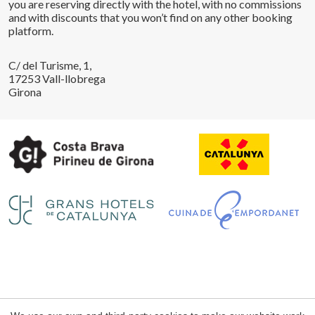
you are reserving directly with the hotel, with no commissions
Save configuration
Accept all
and with discounts that you won’t find on any other booking
platform.
C/ del Turisme, 1,
17253 Vall-llobrega
Girona
Legal notice