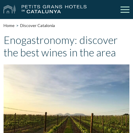
Home
Discover Catalonia
Our Hotels
Getaways
Enogastronomy: discover
the best wines in the area
Weddings
Meetings
Gift Voucher
Discover Catalonia
Contact
My reservation
vpn_key
person
Sign in
Sign up