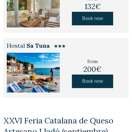
132€
Book now
Hostal
Sa Tuna
from
200€
Book now
XXVI Feria Catalana de Queso
Artesano Lladó (septiembre)