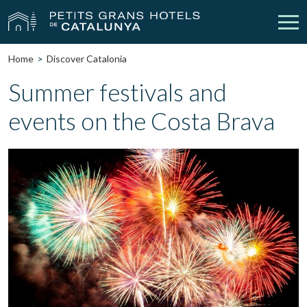
Home
Discover Catalonia
Our Hotels
Getaways
Summer festivals and
events on the Costa Brava
Weddings
Meetings
Gift Voucher
Discover Catalonia
Contact
My reservation
vpn_key
person
Sign in
Sign up