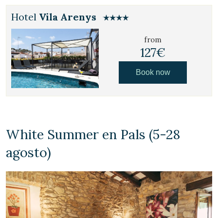
Hotel
Vila Arenys
from
127€
Book now
Modify cookies
White Summer en Pals (5-28
Technical and functional
Always active
agosto)
This website uses its own Cookies to collect information in
order to improve our services. If you continue browsing,
you accept their installation. The user has the possibility of
configuring his browser, being able, if he so wishes, to
prevent them from being installed on his hard drive,
although he must bear in mind that such action may cause
difficulties in navigating the website.