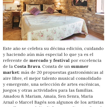
Analytics and personalization
They allow the monitoring and analysis of the behavior of
the users of this website. The information collected
through this type of cookies is used to measure the activity
of the web for the elaboration of user navigation profiles in
order to introduce improvements based on the analysis of
the usage data made by the users of the service. They
allow us to save the user's preference information to
improve the quality of our services and to offer a better
experience through recommended products.
Este año se celebra su décima edición, cuidando
y haciendo aún más especial lo que ya es el
Marketing and advertising
referente de
mercado y festival
por excelencia
de la
Costa Brava
. Consta de un
summer
These cookies are used to store information about the
preferences and personal choices of the user through the
market
: más de 20 propuestas gastronómicas al
continuous observation of their browsing habits. Thanks to
aire libre, el mejor talento musical consolidado
them, we can know the browsing habits on the website and
display advertising related to the user's browsing profile.
y emergente, una selección de artes escénicas,
juegos y otras actividades para las familias.
Amadou & Mariam, Amaia, Sen Senra, Maria
Arnal o Marcel Bagés son algunos de los artistas