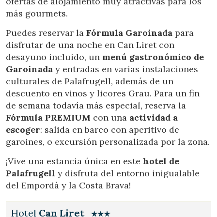
ofertas de alojamiento muy atractivas para los
Analíticas y personalización
más gourmets.
Permiten realizar el seguimiento y análisis del
Puedes reservar la
Fórmula Garoinada
para
comportamiento de los usuarios de este sitio web. La
información recogida mediante este tipo de cookies se
disfrutar de una noche en Can Liret con
utiliza en la medición de la actividad de la web para la
desayuno incluido, un
menú gastronómico de
elaboración de perfiles de navegación de los usuarios con
el fin de introducir mejoras en función del análisis de los
Garoinada
y entradas en varias instalaciones
datos de uso que hacen los usuarios del servicio. Permiten
culturales de Palafrugell, además de un
guardar la información de preferencia del usuario para
mejorar la calidad de nuestros servicios y para ofrecer una
descuento en vinos y licores Grau. Para un fin
mejor experiencia a través de productos recomendados.
de semana todavía más especial, reserva la
Fórmula PREMIUM
con una
actividad a
Marketing y publicidad
escoger
: salida en barco con aperitivo de
Estas cookies son utilizadas para almacenar información
garoines, o excursión personalizada por la zona.
sobre las preferencias y elecciones personales del usuario
a través de la observación continuada de sus hábitos de
¡Vive una estancia única en este
hotel de
navegación. Gracias a ellas, podemos conocer los hábitos
de navegación en el sitio web y mostrar publicidad
Palafrugell
y disfruta del entorno inigualable
relacionada con el perfil de navegación del usuario.
del Empordà y la Costa Brava!
Hotel
Can Liret