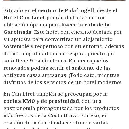
Situado en el
centro de Palafrugell
, desde el
Hotel Can Liret
podrás disfrutar de una
ubicación óptima para
hacer la ruta de la
Garoinada
. Este hotel con encanto destaca por
su apuesta para convertirse un alojamiento
sostenible y respetuoso con su entorno, además
de la tranquilidad que se respira, puesto que
Modificar cookies
solo tiene 9 habitaciones. En sus espacios
renovados podrás sentir el ambiente de las
antiguas casas artesanas. ¡Todo esto, mientras
Técnicas y funcionales
Siempre activas
disfrutas de los servicios de un hotel moderno!
Este sitio web utiliza Cookies propias para recopilar
información con la finalidad de mejorar nuestros servicios.
En Can Liret también se preocupan por la
Si continua navegando, supone la aceptación de la
cocina KM0 y de proximidad
, con una
instalación de las mismas. El usuario tiene la posibilidad
de configurar su navegador pudiendo, si así lo desea,
gastronomía protagonizada por los productos
impedir que sean instaladas en su disco duro, aunque
más frescos de la Costa Brava. Por eso, en
deberá tener en cuenta que dicha acción podrá ocasionar
dificultades de navegación de la página web.
ocasión de la Garoinada se ofrecen varias