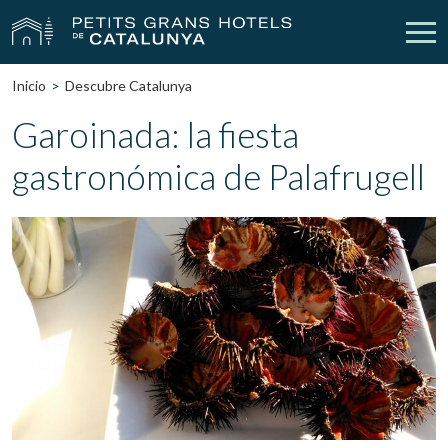
Inicio
Descubre Catalunya
Nuestros Hoteles
Escapadas
Garoinada: la fiesta
gastronómica de Palafrugell
Bodas
Empresas
Cheques Regalo
Descubre Catalunya
Contacto
Mi reserva
vpn_key
person
Iniciar sesión
Crear cuenta