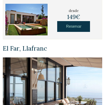
desde
149€
Reservar
El Far, Llafranc