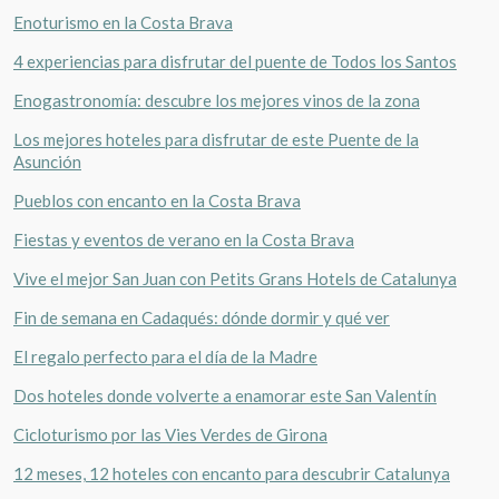
Enoturismo en la Costa Brava
4 experiencias para disfrutar del puente de Todos los Santos
Enogastronomía: descubre los mejores vinos de la zona
Gestionar mi reserva
Los mejores hoteles para disfrutar de este Puente de la
Asunción
Pueblos con encanto en la Costa Brava
Verificar localizador
Fiestas y eventos de verano en la Costa Brava
Vive el mejor San Juan con Petits Grans Hotels de Catalunya
Fin de semana en Cadaqués: dónde dormir y qué ver
El regalo perfecto para el día de la Madre
Dos hoteles donde volverte a enamorar este San Valentín
Cicloturismo por las Vies Verdes de Girona
12 meses, 12 hoteles con encanto para descubrir Catalunya