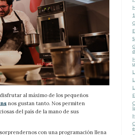
H
1
G
E
S
G
d
H
u
L
icar cookies
L
L
 disfrutar al máximo de los pequeños
as y funcionales
E
Siempre 
ens
nos gustan tanto. Nos permiten
C
io web utiliza Cookies propias para recopilar información con la finalida
l
 nuestros servicios. Si continua navegando, supone la aceptación de la
iosas del país de la mano de sus
ción de las mismas. El usuario tiene la posibilidad de configurar su nav
H
o, si así lo desea, impedir que sean instaladas en su disco duro, aunq
C
tener en cuenta que dicha acción podrá ocasionar dificultades de nav
e
ágina web.
 a sorprendernos con una programación llena