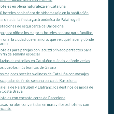
oteles en plena naturaleza en Cataluña
0 hoteles con bañera de hidromasaje en la habitación
aroinada: la fiesta gastronómica de Palafrugell
staciones de esquí cerca de Barcelona
pa para niños: los mejores hoteles con spa para familias
irona, la ciudad que enamora: qué ver, qué hacer y dónde
ormir
oteles para parejas con jacuzzi privado perfectos para
n fin de semana especial
luvias de estrellas en Cataluña: cuándo y dónde verlas
os pueblos más bonitos de Girona
os mejores hoteles wellness de Cataluña con masajes
scapadas de fin de semana cerca de Barcelona
activas
alella de Palafrugell y Llafranc, los destinos de moda de
d de
a Costa Brava
egador
oteles con encanto cerca de Barcelona
ue
asas rurales convertidas en maravillosos hoteles con
egación
ncanto