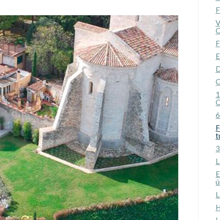
F
V
C
F
E
D
C
1
C
6
F
t
3
L
E
ú
L
H