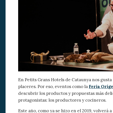
Modif
En Petits Grans Hotels de Cataunya nos gusta
Técnic
placeres. Por eso, eventos como la
Feria Oríg
Este sit
mejorar
descubrir los productos y propuestas más delic
instala
protagonistas: los productores y cocineros.
pudiend
deberá 
de la p
Este año, como ya se hizo en el 2019, volverá