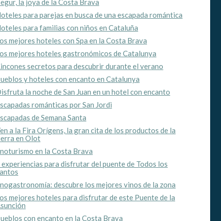
egur, la joya de la Costa Brava
oteles para parejas en busca de una escapada romántica
oteles para familias con niños en Cataluña
 de este
a
os mejores hoteles con Spa en la Costa Brava
ión de
os mejores hoteles gastronómicos de Catalunya
s de uso
rencia
incones secretos para descubrir durante el verano
ejor
ueblos y hoteles con encanto en Catalunya
isfruta la noche de San Juan en un hotel con encanto
scapadas románticas por San Jordi
scapadas de Semana Santa
s y
us
en a la Fira Orígens, la gran cita de los productos de la
gación
ierra en Olot
noturismo en la Costa Brava
 experiencias para disfrutar del puente de Todos los
antos
nogastronomía: descubre los mejores vinos de la zona
os mejores hoteles para disfrutar de este Puente de la
sunción
ueblos con encanto en la Costa Brava