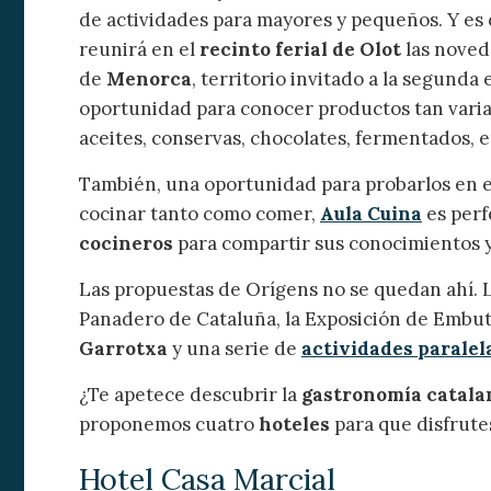
de actividades para mayores y pequeños. Y es 
Analít
reunirá en el
recinto ferial de Olot
las noved
Permite
de
Menorca
, territorio invitado a la segunda
sitio we
oportunidad para conocer productos tan variad
medició
los usua
aceites, conservas, chocolates, fermentados, e
que hac
del usu
experie
También, una oportunidad para probarlos en 
cocinar tanto como comer,
Aula Cuina
es perfe
Market
cocineros
para compartir sus conocimientos y 
Estas c
Las propuestas de Orígens no se quedan ahí. L
eleccio
hábitos
Panadero de Cataluña, la Exposición de Embut
en el si
usuario
Garrotxa
y una serie de
actividades paralela
¿Te apetece descubrir la
gastronomía catala
proponemos cuatro
hoteles
para que disfrute
Hotel Casa Marcial