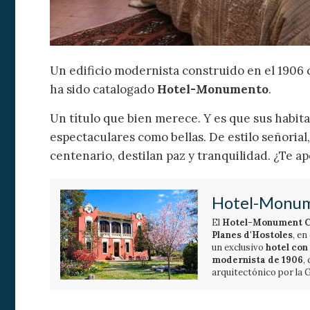
Un edificio modernista construido en el 1906 q
ha sido catalogado
Hotel-Monumento
.
Un título que bien merece. Y es que sus habita
espectaculares como bellas. De estilo señorial,
centenario, destilan paz y tranquilidad. ¿Te a
Hotel-Monum
El
Hotel-Monument C
Planes d'Hostoles
, en
un exclusivo
hotel con
modernista de 1906
,
arquitectónico por la G
Considerado uno de lo
Este
pequeño hotel fa
modernistas de Cata
únicamente 6 habitacion
única donde historia, n
todas ellas orientadas 