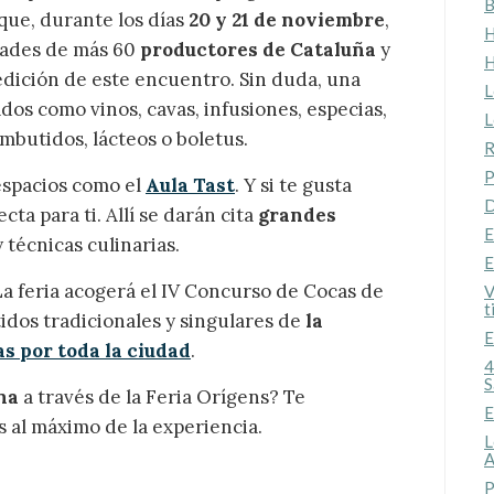
B
que, durante los días
20 y 21 de noviembre
,
icas y personalización
H
ades de más 60
productores de Cataluña
y
H
n realizar el seguimiento y análisis del comportamiento de los usuarios
 edición de este encuentro. Sin duda, una
b. La información recogida mediante este tipo de cookies se utiliza en l
L
os como vinos, cavas, infusiones, especias,
n de la actividad de la web para la elaboración de perfiles de navegac
L
rios con el fin de introducir mejoras en función del análisis de los dato
mbutidos, lácteos o boletus.
en los usuarios del servicio. Permiten guardar la información de prefe
R
ario para mejorar la calidad de nuestros servicios y para ofrecer una m
P
ncia a través de productos recomendados.
espacios como el
Aula Tast
. Y si te gusta
D
cta para ti. Allí se darán cita
grandes
ing y publicidad
E
técnicas culinarias.
E
ookies son utilizadas para almacenar información sobre las preferencia
a feria acogerá el IV Concurso de Cocas de
nes personales del usuario a través de la observación continuada de s
V
 de navegación. Gracias a ellas, podemos conocer los hábitos de nave
t
idos tradicionales y singulares de
la
tio web y mostrar publicidad relacionada con el perfil de navegación del
E
.
s por toda la ciudad
.
Guardar configuración
Aceptar todas
4
S
na
a través de la Feria Orígens? Te
E
s al máximo de la experiencia.
L
A
P