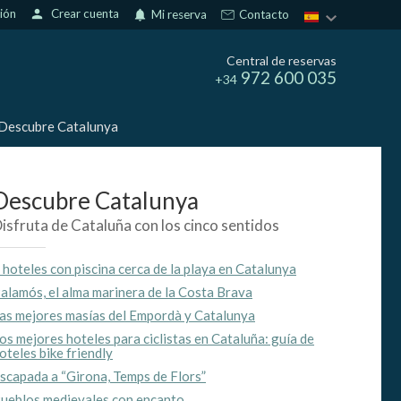
sión
person
Crear cuenta
notifications
Mi reserva
Contacto
Central de reservas
972 600 035
+34
Descubre Catalunya
Descubre Catalunya
isfruta de Cataluña con los cinco sentidos
 hoteles con piscina cerca de la playa en Catalunya
alamós, el alma marinera de la Costa Brava
as mejores masías del Empordà y Catalunya
os mejores hoteles para ciclistas en Cataluña: guía de
oteles bike friendly
scapada a “Girona, Temps de Flors”
ueblos medievales con encanto