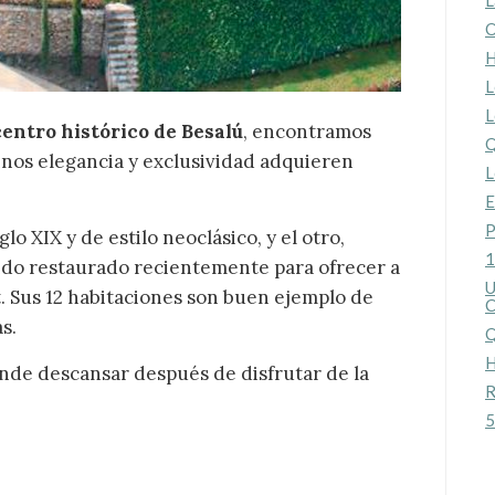
L
O
H
L
L
centro histórico de Besalú
, encontramos
Q
inos elegancia y exclusividad adquieren
L
E
P
lo XIX y de estilo neoclásico, y el otro,
1
 sido restaurado recientemente para ofrecer a
U
 Sus 12 habitaciones son buen ejemplo de
C
s.
Q
H
onde descansar después de disfrutar de la
R
5