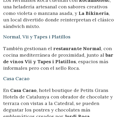
Los Hermanos Roca cuentan con
Rocambolesc
,
una heladería artesanal con sabores creativos
como violeta o manzana asada, y
La Bikineria
,
un local divertido donde reinterpretan el clásico
sándwich mixto.
Normal, Vii y Tapes i Platillos
También gestionan el
restaurante Normal
, con
cocina mediterránea de proximidad, junto al
bar
de vinos Vii y Tapes i Platillos
, espacios más
informales pero con el sello Roca.
Casa Cacao
En
Casa Cacao
, hotel boutique de Petits Grans
Hotels de Catalunya con obrador de chocolate y
Gestionar mi reserva
terraza con vistas a la Catedral, se pueden
degustar los postres y chocolates más
emblemáticos creados por
Jordi Roca
.