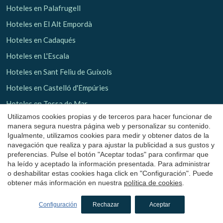
Hoteles en Palafrugell
Hoteles en El Alt Empordà
Hoteles en Cadaqués
Hoteles en L'Escala
Hoteles en Sant Feliu de Guíxols
Hoteles en Castelló d'Empúries
Hoteles en Tossa de Mar
Utilizamos cookies propias y de terceros para hacer funcionar de
Hoteles en Pelacalç
manera segura nuestra página web y personalizar su contenido.
Igualmente, utilizamos cookies para medir y obtener datos de la
Hoteles con encanto
en Girona
navegación que realiza y para ajustar la publicidad a sus gustos y
preferencias. Pulse el botón "Aceptar todas" para confirmar que
Hoteles en El Gironès
ha leído y aceptado la información presentada. Para administrar
o deshabilitar estas cookies haga click en "Configuración". Puede
Hoteles en Girona ciudad
obtener más información en nuestra
política de cookies
.
Hoteles en Avinyonet de Puigventós
Configuración
Rechazar
Aceptar
Hoteles en Cantallops