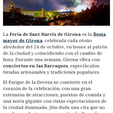
Estas cookies son utilizadas para almacenar información
sobre las preferencias y elecciones personales del usuario
a través de la observación continuada de sus hábitos de
navegación. Gracias a ellas, podemos conocer los hábitos
de navegación en el sitio web y mostrar publicidad
relacionada con el perfil de navegación del usuario.
La
Feria de Sant Narcís de Girona
es la
fiesta
mayor de Girona
, celebrada cada otoño
alrededor del 24 de octubre, en honor al patrón
de la ciudad y coincidiendo con el cambio de
hora. Durante una semana, Girona vibra con
conciertos en las Barraques
, espectáculos,
tiendas artesanales y tradiciones populares.
El Parque de la Devesa se convierte en el
corazón de la celebración, con una gran
extensión de atracciones, puestos de comida y
una noria gigante con vistas espectaculares de
la ciudad iluminada. ¡Sin duda una cita que no