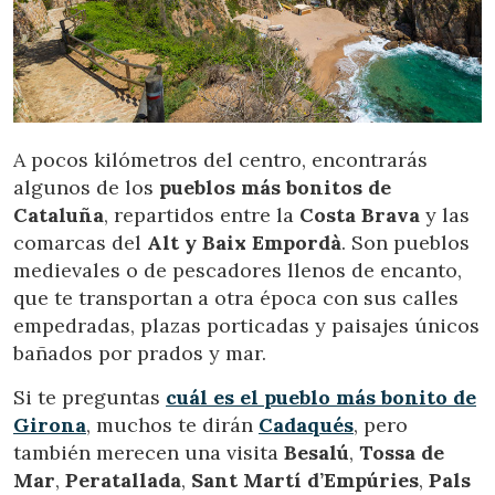
A pocos kilómetros del centro, encontrarás
algunos de los
pueblos más bonitos de
Cataluña
, repartidos entre la
Costa Brava
y las
comarcas del
Alt y Baix Empordà
. Son pueblos
medievales o de pescadores llenos de encanto,
que te transportan a otra época con sus calles
empedradas, plazas porticadas y paisajes únicos
bañados por prados y mar.
Si te preguntas
cuál es el pueblo más bonito de
Girona
, muchos te dirán
Cadaqués
, pero
también merecen una visita
Besalú
,
Tossa de
Mar
,
Peratallada
,
Sant Martí d’Empúries
,
Pals