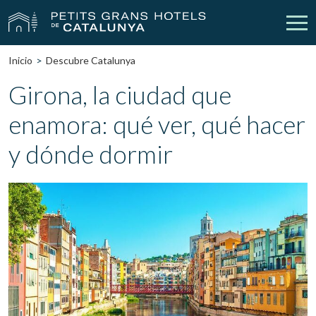
Inicio
Descubre Catalunya
Nuestros Hoteles
Escapadas
Girona, la ciudad que
enamora: qué ver, qué hacer
Bodas
Empresas
y dónde dormir
Cheques Regalo
Descubre Catalunya
Contacto
Mi reserva
vpn_key
person
Iniciar sesión
Crear cuenta