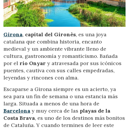
Ubicación/nombre del hotel
CA
ES
EN
FR
Girona
,
capital del Gironès
, es una joya
catalana que combina historia, encanto
medieval y un ambiente vibrante lleno de
cultura, gastronomía y romanticismo. Bañada
por el
río Onyar
y atravesada por sus icónicos
puentes, cautiva con sus calles empedradas,
leyendas y rincones con alma.
Escaparse a Girona siempre es un acierto, ya
sea para un fin de semana o una estancia más
larga. Situada a menos de una hora de
Barcelona
y muy cerca de las
playas de la
Costa Brava
, es uno de los destinos más bonitos
de Cataluña. Y cuando termines de leer este