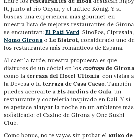
Entre los
restaurantes de moda
destacan Enjoy
It, junto al río Onyar, y el mítico König. Y si
buscas una experiencia más gourmet, en
nuestra lista de mejores restaurantes de Girona
se encuentran:
El Pati Verd
, SinoFos, Cipresaia,
Nomo Girona
o
Le Bistrot
, considerado uno de
los restaurantes más románticos de España.
Al caer la tarde, nuestra propuesta es que
disfrutes de un cóctel en los
rooftops
de Girona
,
como la
terraza del Hotel Ultonia
, con vistas a
la Devesa o la
terraza de Casa Cacao
. También
puedes acercarte a
Els Jardins de Gala
, un
restaurante y coctelería inspirado en Dalí. Y si
te apetece alargar la noche en un ambiente más
sofisticado: el Casino de Girona y One Sushi
Club.
Como bonus, no te vayas sin probar el
xuixo de